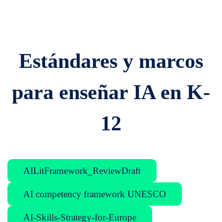
Estándares y marcos
para enseñar IA en K-
12
AILitFramework_ReviewDraft
AI competency framework UNESCO
AI-Skills-Strategy-for-Europe