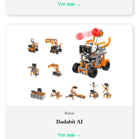
Ver más
→
Robot
Dadabit AI
Ver más
→