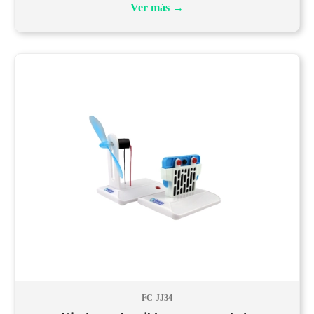
Ver más
→
FC-JJ34