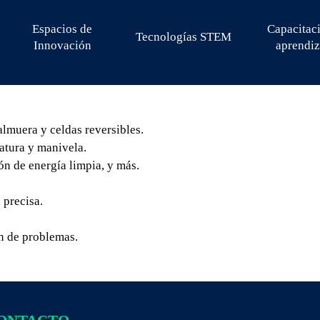
Espacios de
Capacitac
Tecnologías STEM
Innovación
aprendiz
almuera y celdas reversibles.
ratura y manivela.
n de energía limpia, y más.
 precisa.
ón de problemas.